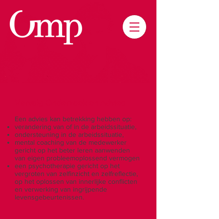
Vervolg Onderzoek en Advies
Een advies kan betrekking hebben op:
verandering van of in de arbeidssituatie,
ondersteuning in de arbeidssituatie,
mental coaching van de medewerker
gericht op het beter leren aanwenden
van eigen probleemoplossend vermogen
een psychotherapie gericht op het
vergroten van zelfinzicht en zelfreflectie,
op het oplossen van innerlijke conflicten
en verwerking van ingrijpende
levensgebeurtenissen.