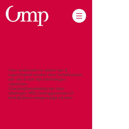
Bedrijven
Voor onderzoek en advies kan ik
ingeschakeld worden door bedrijfsartsen,
aan wie ik ook mijn bevindingen
rapporteer.
Coaching/begeleiding kan door
afdelingen P&O, leidinggevenden of
bedrijfsartsen aangevraagd worden.